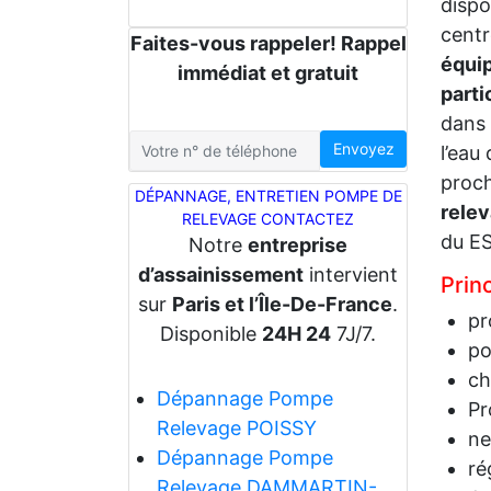
dispo
centr
Faites-vous rappeler! Rappel
équip
immédiat et gratuit
parti
dans 
Envoyez
l’eau
proch
DÉPANNAGE, ENTRETIEN POMPE DE
rele
RELEVAGE CONTACTEZ
du E
Notre
entreprise
d’assainissement
intervient
Prin
sur
Paris et l’Île-De-France
.
pr
Disponible
24H 24
7J/7.
po
ch
Dépannage Pompe
Pr
Relevage POISSY
ne
Dépannage Pompe
ré
Relevage DAMMARTIN-