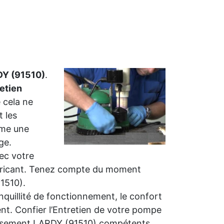
DY (91510)
.
retien
e cela ne
t les
ême une
ge.
ec votre
abricant. Tenez compte du moment
1510).
nquillité de fonctionnement, le confort
ment. Confier l’Entretien de votre pompe
inissement LARDY (91510) compétents