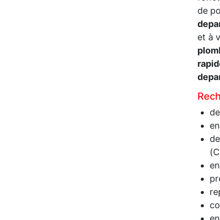
de po
depa
et à 
plom
rapid
depan
Rech
de
en
de
(C
en
pr
re
co
en