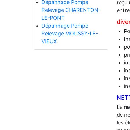
Dépannage Pompe
reçu 
Relevage CHARENTON-
entre
LE-PONT
dive
Dépannage Pompe
Po
Relevage MOUSSY-LE-
In
VIEUX
po
pr
in
in
in
in
NET
Le
ne
de ne
les é