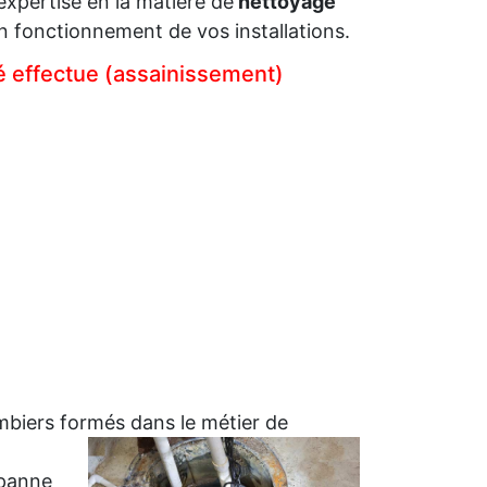
xpertise en la matière de
nettoyage
n fonctionnement de vos installations.
té effectue (assainissement)
biers formés dans le métier
de
 panne