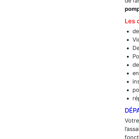
de l’
pomp
Les 
de
Vi
De
Po
de
en
in
po
ré
DÉP
Votre
l’ass
fonct