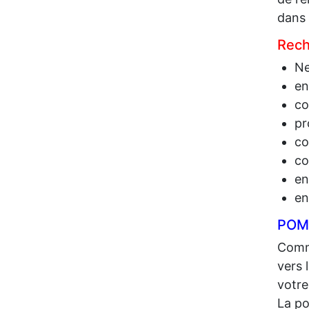
dans 
Rech
Ne
en
co
pr
co
co
en
en
POMP
Comme
vers 
votre
La po