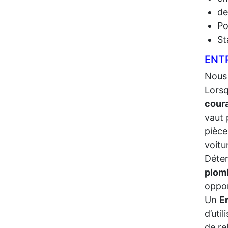
de
Po
St
ENTR
Nous
Lorsq
cour
vaut 
pièce
voitu
Déter
plom
oppor
Un
E
d’uti
de re