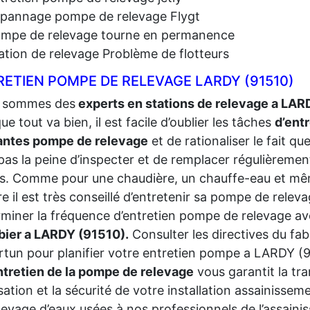
pannage pompe de relevage Flygt
mpe de relevage tourne en permanence
ation de relevage Problème de flotteurs
ETIEN POMPE DE RELEVAGE LARDY (91510)
 sommes des
experts en stations de relevage a LAR
ue tout va bien, il est facile d’oublier les tâches
d’ent
antes pompe de relevage
et de rationaliser le fait qu
pas la peine d’inspecter et de remplacer régulièremen
s. Comme pour une chaudière, un chauffe-eau et m
re il est très conseillé d’entretenir sa pompe de releva
miner la fréquence d’entretien pompe de relevage av
bier a LARDY (91510).
Consulter les directives du f
tun pour planifier votre entretien pompe a LARDY (9
ntretien de la pompe de relevage
vous garantit la tra
lisation et la sécurité de votre installation assainisse
levage d’eaux usées à nos professionnels de l’assa