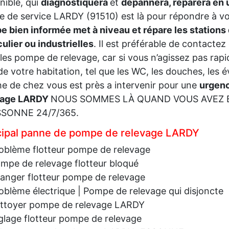
nible, qui
diagnostiquera
et
dépannera, réparera en
e de service LARDY (91510) est là pour répondre à v
e bien informée met à niveau et répare les stations
culier ou industrielles
. Il est préférable de contacte
les pompe de relevage, car si vous n’agissez pas rapid
 de votre habitation, tel que les WC, les douches, les é
e de chez vous est près a intervenir pour une
urgenc
vage LARDY
NOUS SOMMES LÀ QUAND VOUS AVEZ BE
SSONNE 24/7/365.
cipal panne de pompe de relevage LARDY
oblème flotteur pompe de relevage
mpe de relevage flotteur bloqué
anger flotteur pompe de relevage
oblème électrique | Pompe de relevage qui disjoncte
ttoyer pompe de relevage LARDY
glage flotteur pompe de relevage