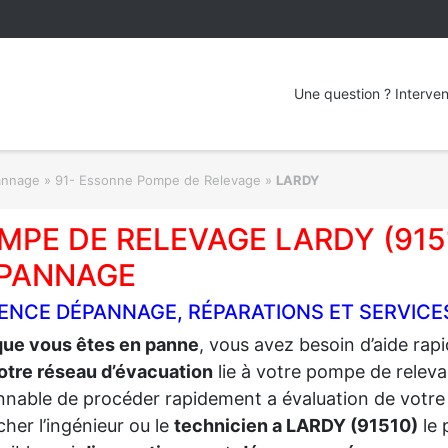
Une question ? Interven
annage
»
91- Essonne Pompe de Relevage
»
LARDY
MPE DE RELEVAGE LARDY (915
PANNAGE
ENCE DÉPANNAGE, RÉPARATIONS ET SERVICE
que vous êtes en panne
, vous avez besoin d’aide ra
otre réseau d’évacuation
lie à votre pompe de relevag
nnable de procéder rapidement a évaluation de votre
her l’ingénieur ou le
technicien a LARDY (91510)
le 