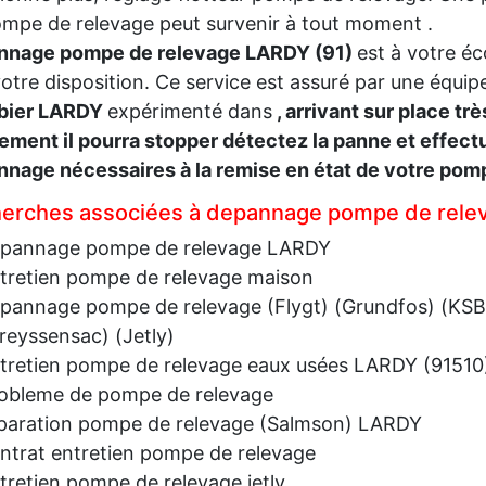
mpe de relevage peut survenir à tout moment .
nnage pompe de relevage LARDY (91)
est à votre é
votre disposition. Ce service est assuré par une équip
bier LARDY
expérimenté dans
, arrivant sur place trè
ement il pourra stopper détectez la panne et effectu
nage nécessaires à la remise en état de votre pom
erches associées à depannage pompe de rele
pannage pompe de relevage LARDY
tretien pompe de relevage maison
pannage pompe de relevage (Flygt) (Grundfos) (KSB
reyssensac) (Jetly)
tretien pompe de relevage eaux usées LARDY (91510
obleme de pompe de relevage
paration pompe de relevage (Salmson) LARDY
ntrat entretien pompe de relevage
tretien pompe de relevage jetly