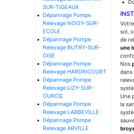
Od
SUR-TIGEAUX
INST
Dépannage Pompe
Relevage NOISY-SUR-
Votre
ECOLE
sol, 
Dépannage Pompe
de re
Relevage BUTRY-SUR-
une I
OISE
confo
Dépannage Pompe
Nos
Relevage HARDRICOURT
dans 
Dépannage Pompe
relev
Relevage LIZY-SUR-
systè
OURCQ
Une p
Dépannage Pompe
la sa
Relevage LABBEVILLE
systè
Dépannage Pompe
sauv
Relevage ARVILLE
broye