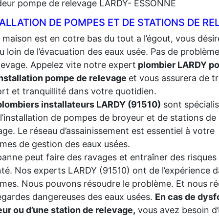
eur pompe de relevage LARDY- ESSONNE
ALLATION DE POMPES ET DE STATIONS DE REL
 maison est en cotre bas du tout a l’égout, vous désir
ou loin de l’évacuation des eaux usée. Pas de problè
levage.
Appelez vite notre expert
plombier LARDY po
nstallation pompe de relevage
et vous assurera de t
rt et tranquillité dans votre quotidien.
plombiers installateurs LARDY (91510)
sont spéciali
l’installation de pompes de broyeur et de stations de
age. Le réseau d’assainissement est essentiel à votre
mes de gestion des eaux usées.
anne peut faire des ravages et entraîner des risques
nté. Nos experts LARDY (91510) ont de l’expérience da
mes. Nous pouvons résoudre le problème. Et nous régl
egardes dangereuses des eaux usées.
En cas de dys
ur ou d’une station de relevage,
vous avez besoin d’