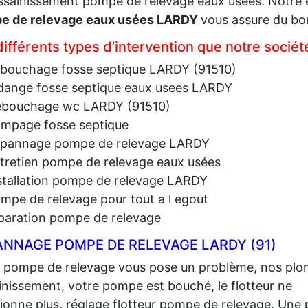
assainissement pompe de relevage eaux usées. Notre e
e de relevage eaux usées LARDY
vous assure du bo
différents types d’intervention que notre socié
bouchage fosse septique LARDY (91510)
dange fosse septique eaux usees LARDY
bouchage wc LARDY (91510)
mpage fosse septique
pannage pompe de relevage LARDY
tretien pompe de relevage eaux usées
stallation pompe de relevage LARDY
mpe de relevage pour tout a l egout
paration pompe de relevage
ANNAGE POMPE DE RELEVAGE LARDY (91)
 pompe de relevage vous pose un problème, nos plom
ainissement, votre pompe est bouché, le flotteur ne
ionne plus, réglage flotteur pompe de relevage. Une