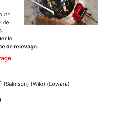
coute
e de
s
er le
pe de relevage.
vage
) (Salmson) (Wilo) (Lowara)
)